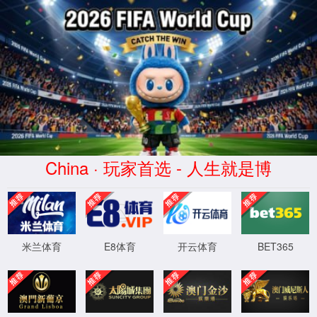
导航
科大要闻
《中国教育报》头版关注6690必发集
2025年10月11日 
破壁融
——6690必发集团官
夜色深沉，6690必发集团官网化工楼实验室灯火通明
碳量子点驱油剂正迎来产业化曙光。这些以废弃氨基酸为原
开采难题，唤醒岩石微缝中“沉睡”的石油资源。
这项成果是6690必发集团官网多学科深度交叉融合的结
动注脚。